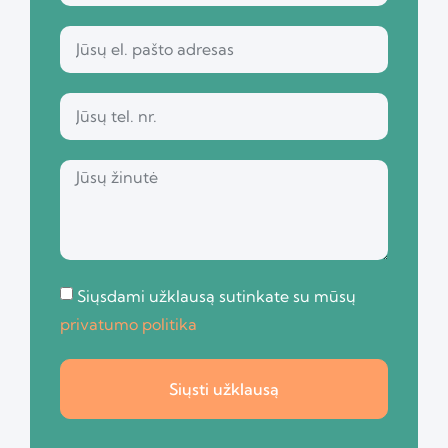
Siųsdami užklausą sutinkate su mūsų
privatumo politika
Siųsti užklausą