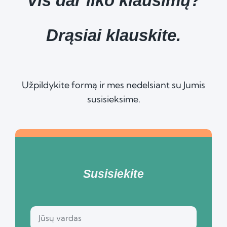
Vis dar liko klausimų?
Drąsiai klauskite.
Užpildykite formą ir mes nedelsiant su Jumis
susisieksime.
Susisiekite