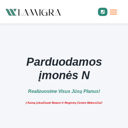
Parduodamo
Įmonių 
Buhalterin
Teisinė
Mokesči
+370 600 28 001
Parduodamos
įmonės N
Realizuosime Visus Jūsų Planus!
Į Kainą Įskaičiuoti Notaro Ir Registrų Centro Mokesčiai!