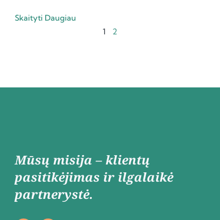
Skaityti Daugiau
1
2
Mūsų misija – klientų
pasitikėjimas ir ilgalaikė
partnerystė.