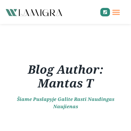
Parduodamo
Įmonių 
Buhalterin
Teisinė
Mokesči
+370 600 28 001
Blog Author:
Mantas T
Šiame Puslapyje Galite Rasti Naudingas
Naujienas